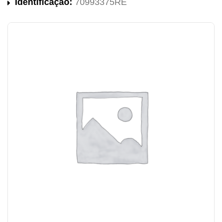
Identificação:
70993375RE