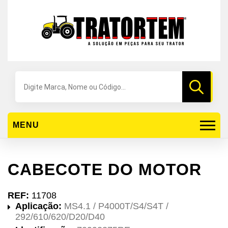
Pesquisar
produtos
MENU
CABECOTE DO MOTOR
REF:
11708
Aplicação:
MS4.1 / P4000T/S4/S4T /
292/610/620/D20/D40