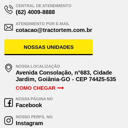
CENTRAL DE ATENDIMENTO
(62) 4009-8888
ATENDIMENTO POR E-MAIL
cotacao@tractortem.com.br
NOSSAS UNIDADES
NOSSA LOCALIZAÇÃO
Avenida Consolação, n°683, Cidade
Jardim, Goiânia-GO - CEP 74425-535
COMO CHEGAR
NOSSA PÁGINA NO
Facebook
NOSSO PERFIL NO
Instagram