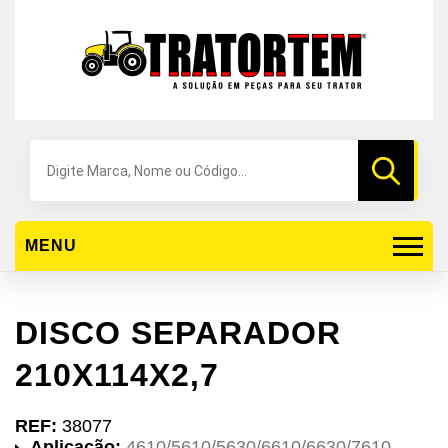
Pesquisar
produtos
MENU
DISCO SEPARADOR
210X114X2,7
REF:
38077
Aplicação:
4610/5610/5630/6610/6630/7610